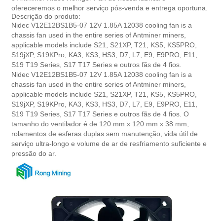
ofereceremos o melhor serviço pós-venda e entrega oportuna.
Descrição do produto:
Nidec V12E12BS1B5-07 12V 1.85A 12038 cooling fan is a
chassis fan used in the entire series of Antminer miners,
applicable models include S21, S21XP, T21, KS5, KS5PRO,
S19jXP, S19KPro, KA3, KS3, HS3, D7, L7, E9, E9PRO, E11,
S19 T19 Series, S17 T17 Series e outros fãs de 4 fios.
Nidec V12E12BS1B5-07 12V 1.85A 12038 cooling fan is a
chassis fan used in the entire series of Antminer miners,
applicable models include S21, S21XP, T21, KS5, KS5PRO,
S19jXP, S19KPro, KA3, KS3, HS3, D7, L7, E9, E9PRO, E11,
S19 T19 Series, S17 T17 Series e outros fãs de 4 fios. O
tamanho do ventilador é de 120 mm x 120 mm x 38 mm,
rolamentos de esferas duplas sem manutenção, vida útil de
serviço ultra-longo e volume de ar de resfriamento suficiente e
pressão do ar.