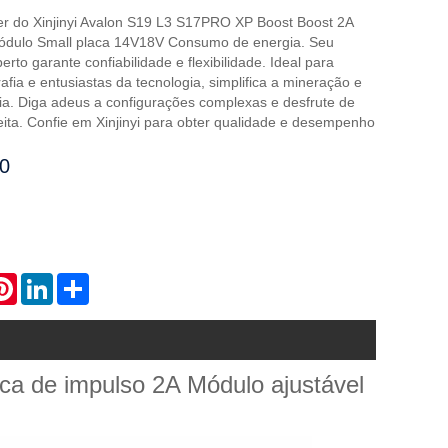
er do Xinjinyi Avalon S19 L3 S17PRO XP Boost Boost 2A
Módulo Small placa 14V18V Consumo de energia. Seu
rto garante confiabilidade e flexibilidade. Ideal para
afia e entusiastas da tecnologia, simplifica a mineração e
ia. Diga adeus a configurações complexas e desfrute de
ita. Confie em Xinjinyi para obter qualidade e desempenho
00
atsApp
Pinterest
LinkedIn
Share
de impulso 2A Módulo ajustável