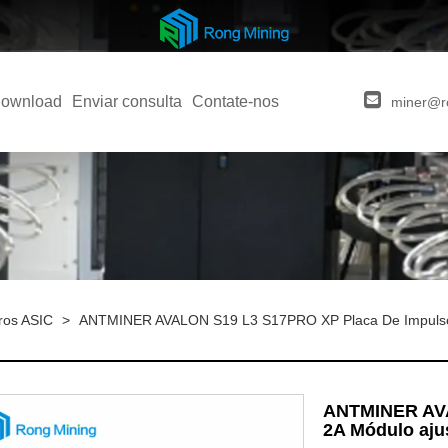
ownload
Enviar consulta
Contate-nos
miner@r
ros ASIC
>
ANTMINER AVALON S19 L3 S17PRO XP Placa De Impulso 
ANTMINER AVA
2A Módulo aju