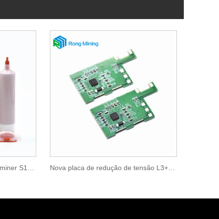
Adesivo condutor térmico Antminer S19 série 100G 8W
Nova placa de redução de tensão L3+módulo de redução de tensão de 10v