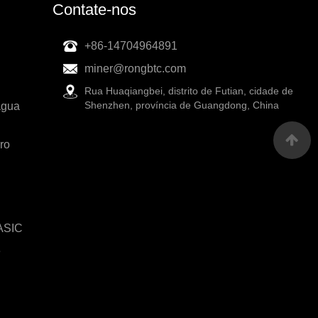
Contate-nos
+86-14704964891
miner@rongbtc.com
Rua Huaqiangbei, distrito de Futian, cidade de
Shenzhen, província de Guangdong, China
água
ro
 ASIC
e