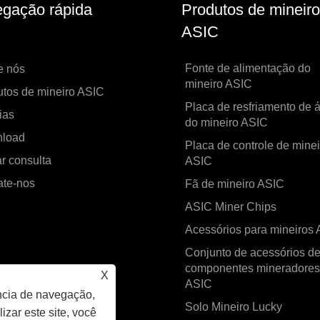
gação rápida
Produtos de mineiro
ASIC
Fonte de alimentação do
e nós
mineiro ASIC
tos de mineiro ASIC
Placa de resfriamento de 
ias
do mineiro ASIC
load
Placa de controle de minei
r consulta
ASIC
ate-nos
Fã de mineiro ASIC
ASIC Miner Chips
Acessórios para mineiros
Conjunto de acessórios d
componentes mineradores
X
ASIC
ncia de navegação,
Solo Mineiro Lucky
izar este site, você