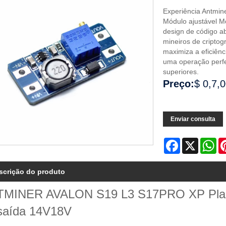
Experiência Antmin
Módulo ajustável 
design de código abe
mineiros de criptogr
maximiza a eficiênc
uma operação perfe
superiores.
Preço:
$ 0,7,
Enviar consulta
Facebook
X
Wh
scrição do produto
MINER AVALON S19 L3 S17PRO XP Placa 
saída 14V18V