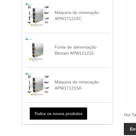
Máquina de mineração
APW171215C
Fonte de alimentação
Bitmain APW121215
Máquina de mineração
APW171215A
Todos os novos produtos
Hot T
En