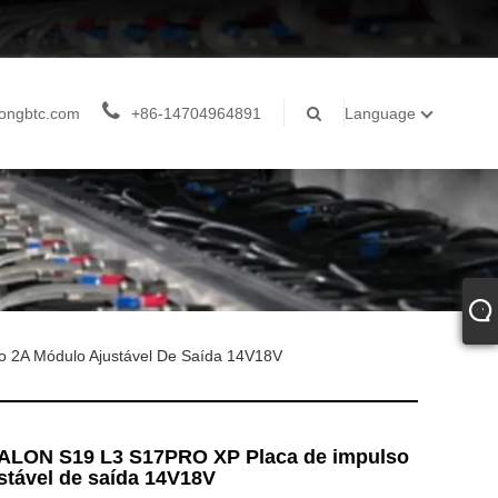
ongbtc.com
+86-14704964891
Language
2A Módulo Ajustável De Saída 14V18V
LON S19 L3 S17PRO XP Placa de impulso
stável de saída 14V18V