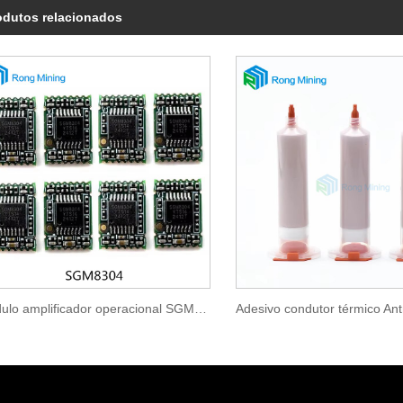
odutos relacionados
Módulo amplificador operacional SGM8304 para S21pro S19kpro T21 S19XP S21