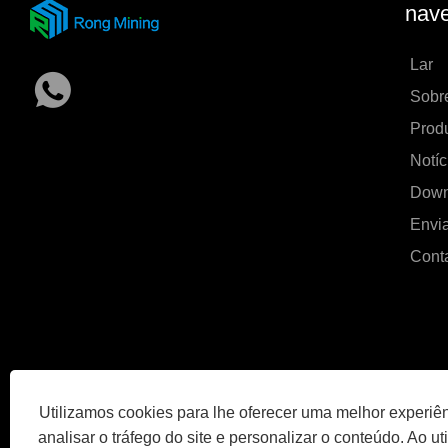
nave
Lar
Sobr
Produ
Notíc
Down
Envia
Cont
Utilizamos cookies para lhe oferecer uma melhor experiê
analisar o tráfego do site e personalizar o conteúdo. Ao util